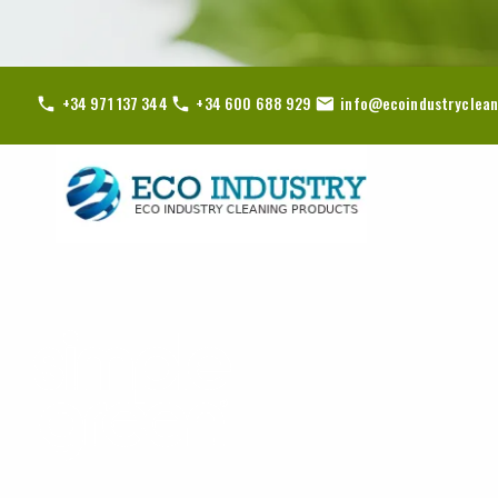
+34 971 137 344
+34 600 688 929
info@ecoindustryclean