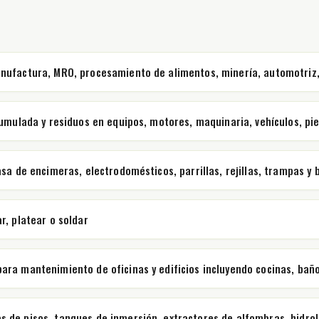
nufactura, MRO, procesamiento de alimentos, minería, automotriz,
acumulada y residuos en equipos, motores, maquinaria, vehículos, 
sa de encimeras, electrodomésticos, parrillas, rejillas, trampas y
r, platear o soldar
ra mantenimiento de oficinas y edificios incluyendo cocinas, baños
 de pisos, tanques de inmersión, extractores de alfombras, hidrola