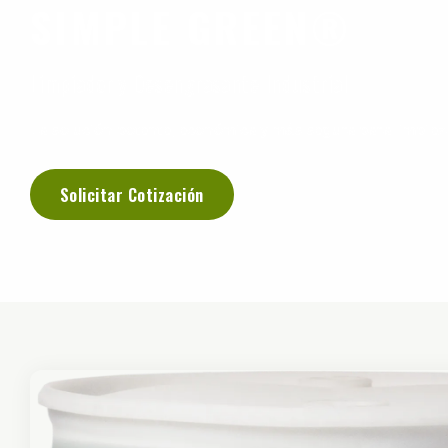
SIMPLE GREEN®
Limpiador y Desengrasante Industrial
La solución potente, económica y más segura para limpie
Solicitar Cotización