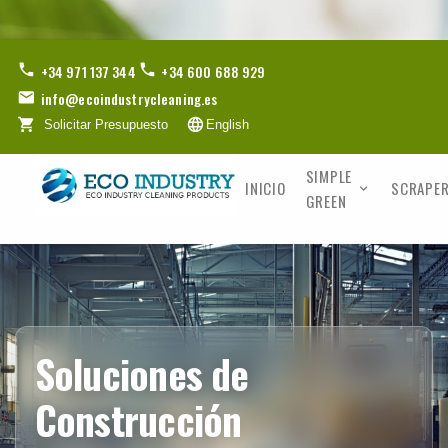
+34 971 137 344
+34 600 688 929
info@ecoindustrycleaning.es
Solicitar Presupuesto
English
SIMPLE
INICIO
SCRAPER
GREEN
Soluciones de
Construcción