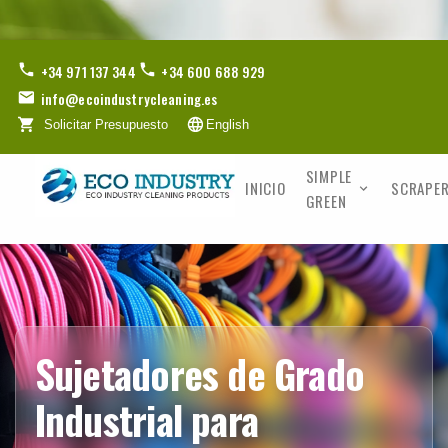
+34 971 137 344
+34 600 688 929
info@ecoindustrycleaning.es
Solicitar Presupuesto
English
SIMPLE
INICIO
SCRAPER
GREEN
Sujetadores de Grado
Industrial para