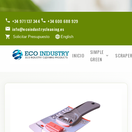
+34 971 137 344
+34 600 688 929
info@ecoindustrycleaning.es
Solicitar Presupuesto
English
SIMPLE
INICIO
SCRAPER
GREEN