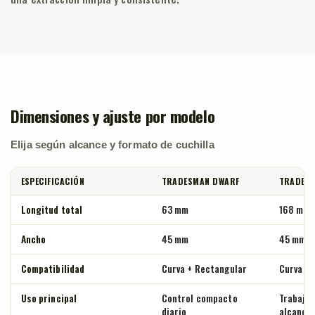
Dimensiones y ajuste por modelo
Elija según alcance y formato de cuchilla
ESPECIFICACIÓN
TRADESMAN DWARF
TRADESM
Longitud total
63 mm
168 mm
Ancho
45 mm
45 mm
Compatibilidad
Curva + Rectangular
Curva + 
Uso principal
Control compacto
Trabajos
diario
alcance