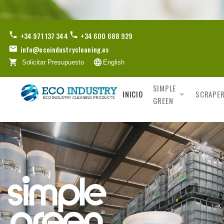
+34 971 137 344
+34 600 688 929
info@ecoindustrycleaning.es
Solicitar Presupuesto
English
SIMPLE
INICIO
SCRAPER
GREEN