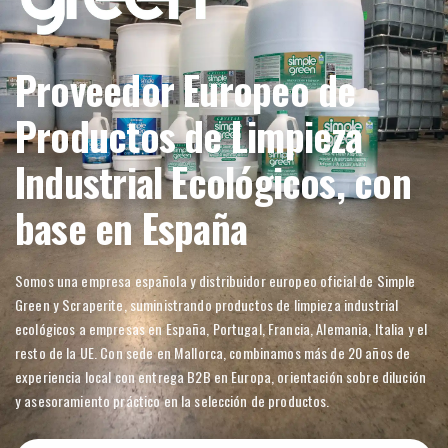
Proveedor Europeo de
Productos de Limpieza
Industrial Ecológicos, con
base en España
Somos una empresa española y distribuidor europeo oficial de Simple
Green y Scraperite, suministrando productos de limpieza industrial
ecológicos a empresas en España, Portugal, Francia, Alemania, Italia y el
resto de la UE. Con sede en Mallorca, combinamos más de 20 años de
experiencia local con entrega B2B en Europa, orientación sobre dilución
y asesoramiento práctico en la selección de productos.