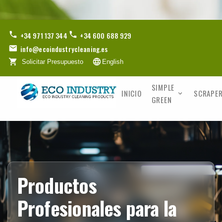
+34 971 137 344
+34 600 688 929
info@ecoindustrycleaning.es
Solicitar Presupuesto
English
SIMPLE
INICIO
SCRAPER
GREEN
Productos
Profesionales para la